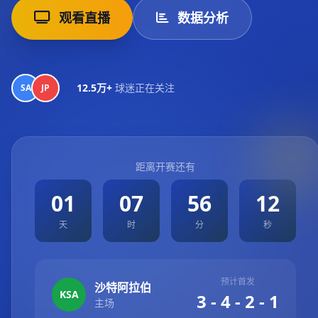
观看直播
数据分析
12.5万+
球迷正在关注
SA
JP
距离开赛还有
01
07
56
11
天
时
分
秒
预计首发
沙特阿拉伯
KSA
3 - 4 - 2 - 1
主场